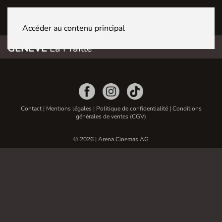
GENÈVE La Praille
Accéder au contenu principal
GENÈVE
La Praille
Contact
|
Mentions légales
|
Politique de confidentialité
|
Conditions
générales de ventes (CGV)
© 2026 | Arena Cinemas AG