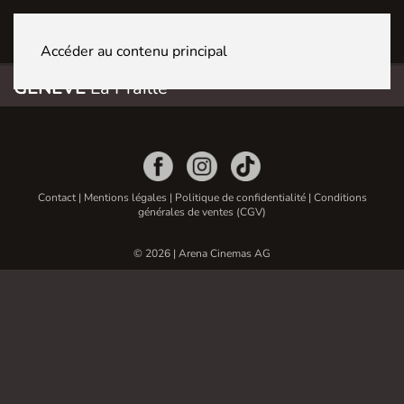
GENÈVE La Praille
Accéder au contenu principal
GENÈVE
La Praille
Contact
|
Mentions légales
|
Politique de confidentialité
|
Conditions
générales de ventes (CGV)
© 2026 | Arena Cinemas AG