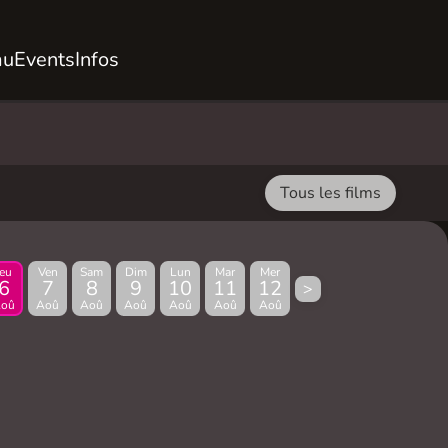
au
Events
Infos
Tous les films
Jeu
Ven
Sam
Dim
Lun
Mar
Mer
6
7
8
9
10
11
12
>
oû
Aoû
Aoû
Aoû
Aoû
Aoû
Aoû