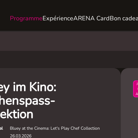
Programme
Expérience
ARENA Card
Bon cade
ey im Kino:
A
henspass-
ektion
al
Bluey at the Cinema: Let's Play Chef Collection
26.03.2026