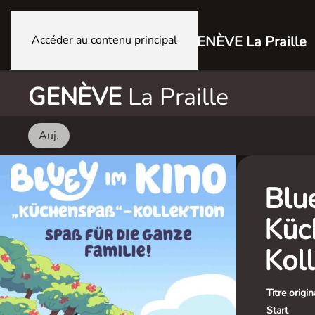
Accéder au contenu principal
GENÈVE La Praille
GENÈVE
La Praille
Auj.
Blu
Küc
Koll
Titre origin
Start