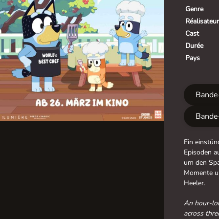
Genre
Réalisateur
Cast
Durée
Pays
Bande
Bande
Ein einstün
Episoden au
um den Spa
Momente un
Heeler.
An hour-lon
across thre