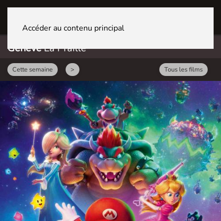
GENÈVE La Praille
Accéder au contenu principal
Genève
La Praille
Cette semaine
>
Tous les films