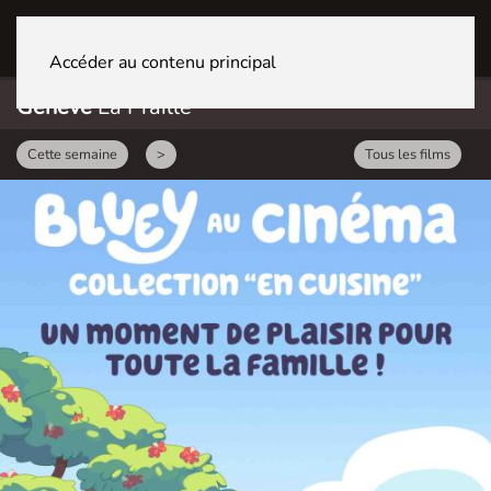
GENÈVE La Praille
Accéder au contenu principal
Genève
La Praille
Cette semaine
>
Tous les films