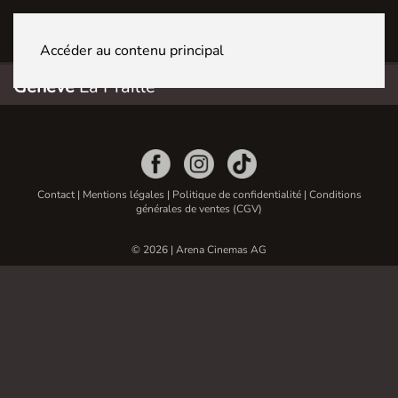
GENÈVE La Praille
Accéder au contenu principal
Genève
La Praille
Contact
|
Mentions légales
|
Politique de confidentialité
|
Conditions
générales de ventes (CGV)
© 2026 | Arena Cinemas AG