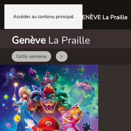
Accéder au contenu principal
GENÈVE La Praille
Genève
La Praille
Cette semaine
>