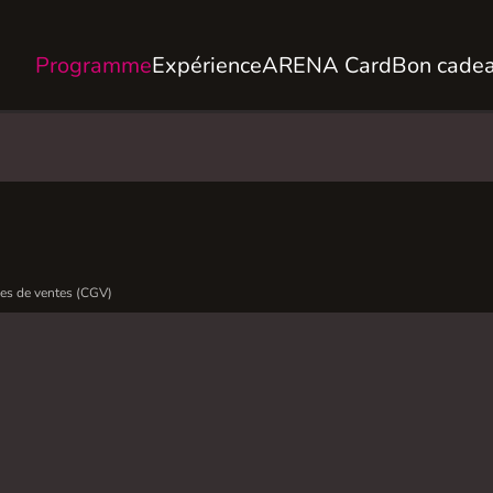
Programme
Expérience
ARENA Card
Bon cade
es de ventes (CGV)