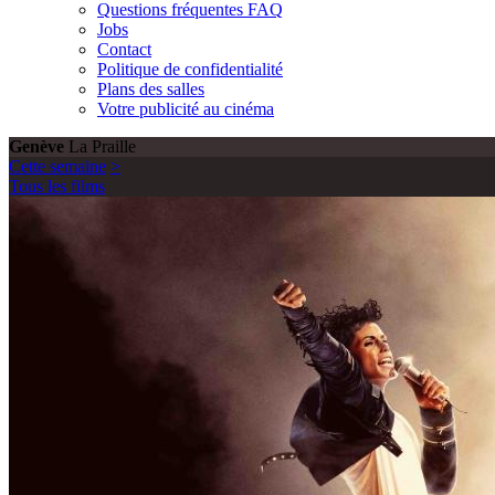
Questions fréquentes FAQ
Jobs
Contact
Politique de confidentialité
Plans des salles
Votre publicité au cinéma
Genève
La Praille
Cette semaine
>
Tous les films