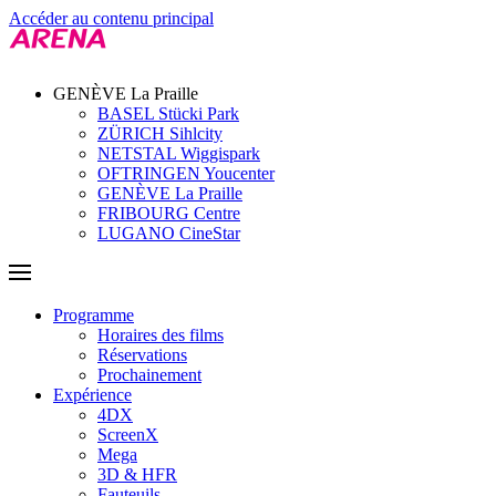
Accéder au contenu principal
GENÈVE La Praille
BASEL Stücki Park
ZÜRICH Sihlcity
NETSTAL Wiggispark
OFTRINGEN Youcenter
GENÈVE La Praille
FRIBOURG Centre
LUGANO CineStar
Programme
Horaires des films
Réservations
Prochainement
Expérience
4DX
ScreenX
Mega
3D & HFR
Fauteuils