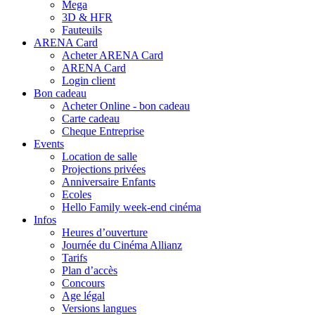
Mega
3D & HFR
Fauteuils
ARENA Card
Acheter ARENA Card
ARENA Card
Login client
Bon cadeau
Acheter Online - bon cadeau
Carte cadeau
Cheque Entreprise
Events
Location de salle
Projections privées
Anniversaire Enfants
Ecoles
Hello Family week-end cinéma
Infos
Heures d’ouverture
Journée du Cinéma Allianz
Tarifs
Plan d’accès
Concours
Age légal
Versions langues