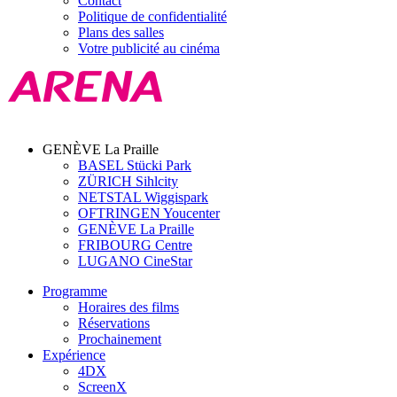
Contact
Politique de confidentialité
Plans des salles
Votre publicité au cinéma
GENÈVE La Praille
BASEL Stücki Park
ZÜRICH Sihlcity
NETSTAL Wiggispark
OFTRINGEN Youcenter
GENÈVE La Praille
FRIBOURG Centre
LUGANO CineStar
Programme
Horaires des films
Réservations
Prochainement
Expérience
4DX
ScreenX