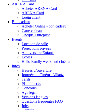
ARENA Card
Acheter ARENA Card
ARENA Card
Login client
Bon cadeau
Acheter Online - bon cadeau
Carte cadeau
Cheque Entreprise
Events
Location de salle
Projections privées
Anniversaire Enfants
Ecoles
Hello Family week-end cinéma
Infos
Heures d’ouverture
Journée du Cinéma Allianz
Tarifs
Plan d’accès
Concours
Age légal
Versions langues
Questions fréquentes FAQ
Jobs