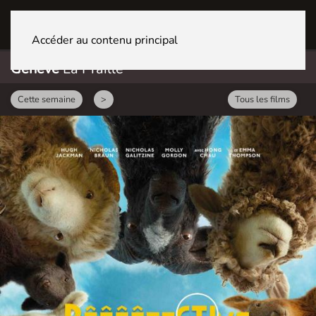
GENÈVE La Praille
Accéder au contenu principal
Genève
La Praille
Cette semaine
>
Tous les films