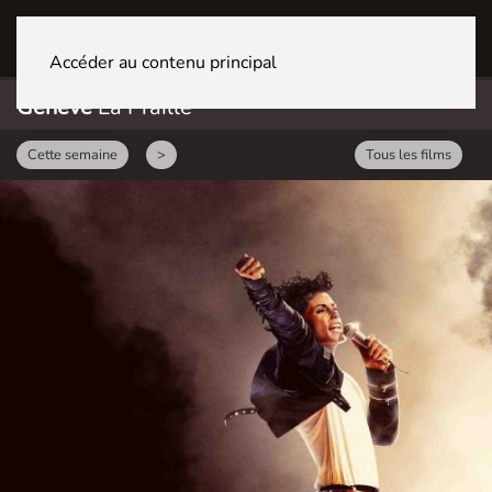
GENÈVE La Praille
Accéder au contenu principal
Genève
La Praille
Cette semaine
>
Tous les films