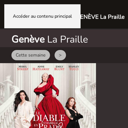
Accéder au contenu principal
GENÈVE La Praille
Genève
La Praille
Cette semaine
>