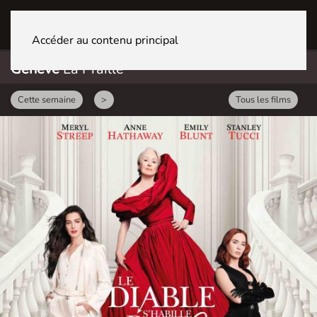
GENÈVE La Praille
Accéder au contenu principal
Genève
La Praille
Cette semaine
>
Tous les films