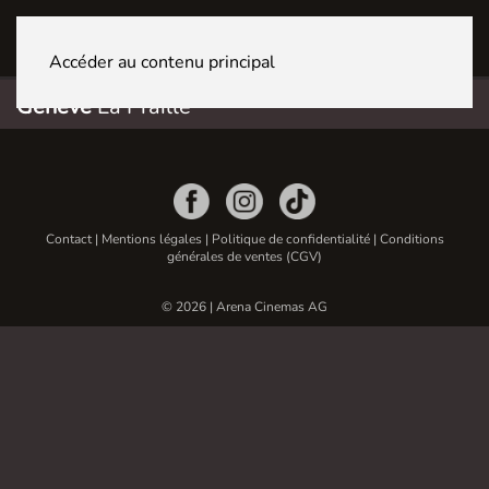
GENÈVE La Praille
Accéder au contenu principal
Genève
La Praille
Contact
|
Mentions légales
|
Politique de confidentialité
|
Conditions
générales de ventes (CGV)
© 2026 | Arena Cinemas AG