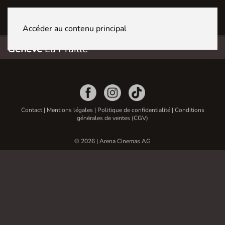
GENÈVE La Praille
Accéder au contenu principal
Genève
La Praille
Contact
|
Mentions légales
|
Politique de confidentialité
|
Conditions
générales de ventes (CGV)
© 2026 | Arena Cinemas AG