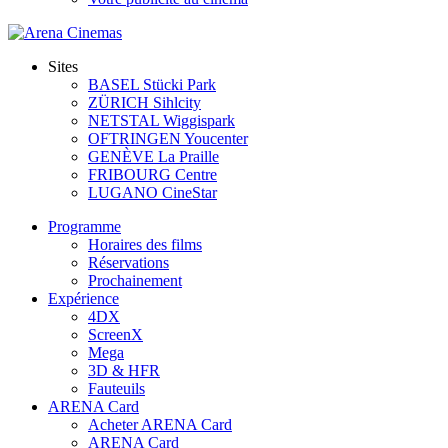
Sites
BASEL Stücki Park
ZÜRICH Sihlcity
NETSTAL Wiggispark
OFTRINGEN Youcenter
GENÈVE La Praille
FRIBOURG Centre
LUGANO CineStar
Programme
Horaires des films
Réservations
Prochainement
Expérience
4DX
ScreenX
Mega
3D & HFR
Fauteuils
ARENA Card
Acheter ARENA Card
ARENA Card