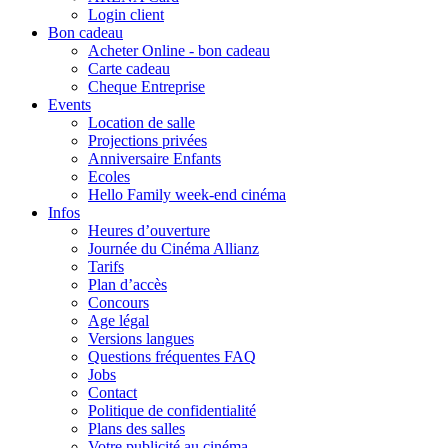
Login client
Bon cadeau
Acheter Online - bon cadeau
Carte cadeau
Cheque Entreprise
Events
Location de salle
Projections privées
Anniversaire Enfants
Ecoles
Hello Family week-end cinéma
Infos
Heures d’ouverture
Journée du Cinéma Allianz
Tarifs
Plan d’accès
Concours
Age légal
Versions langues
Questions fréquentes FAQ
Jobs
Contact
Politique de confidentialité
Plans des salles
Votre publicité au cinéma