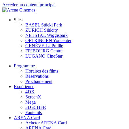
Accéder au contenu principal
Sites
BASEL Stücki Park
ZÜRICH Sihlcity
NETSTAL Wiggispark
OFTRINGEN Youcenter
GENÈVE La Praille
FRIBOURG Centre
LUGANO CineStar
Programme
Horaires des films
Réservations
Prochainement
Expérience
4DX
ScreenX
Mega
3D & HFR
Fauteuils
ARENA Card
Acheter ARENA Card
ARENA Card