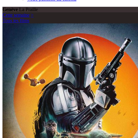
Genève
La Praille
Cette semaine
>
Tous les films