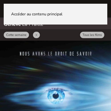
GENÈVE La Praille
Accéder au contenu principal
Genève
La Praille
Cette semaine
>
Tous les films