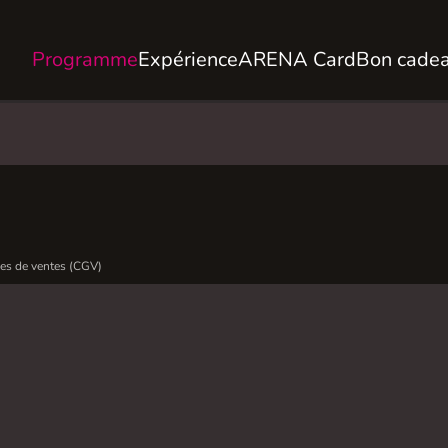
Programme
Expérience
ARENA Card
Bon cade
es de ventes (CGV)