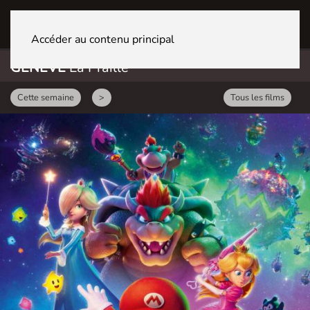
GENÈVE La Praille
Accéder au contenu principal
GENÈVE
La Praille
Cette semaine
>
Tous les films