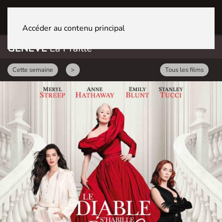
GENÈVE La Praille
Accéder au contenu principal
GENÈVE
La Praille
Cette semaine
>
Tous les films