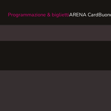
Programmazione & biglietti
ARENA Card
Buono