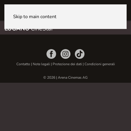
LUGANO CineStar
Skip to main content
LUGANO
CineStar
Contatto
|
Note legali
|
Protezione dei dati
|
Condizioni generali
© 2026 | Arena Cinemas AG