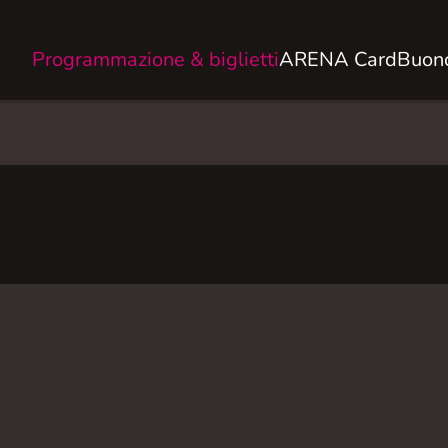
Programmazione & biglietti
ARENA Card
Buono