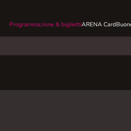
Programmazione & biglietti
ARENA Card
Buono