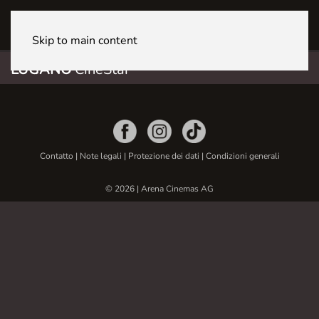
LUGANO CineStar
Skip to main content
LUGANO
CineStar
Contatto
|
Note legali
|
Protezione dei dati
|
Condizioni generali
© 2026 | Arena Cinemas AG