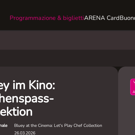
Programmazione & biglietti
ARENA Card
Buono
ey im Kino:
A
henspass-
ektion
inale
Bluey at the Cinema: Let's Play Chef Collection
26.03.2026