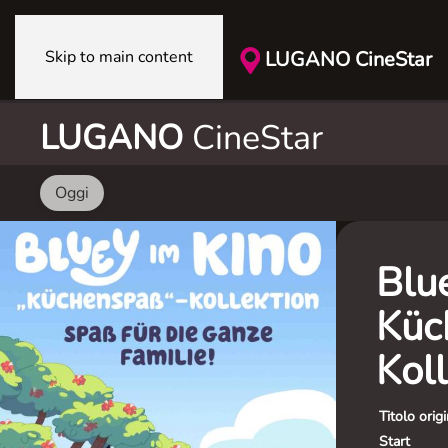
Skip to main content
LUGANO CineStar
LUGANO
CineStar
Oggi
Blu
Küc
Koll
Titolo orig
Start