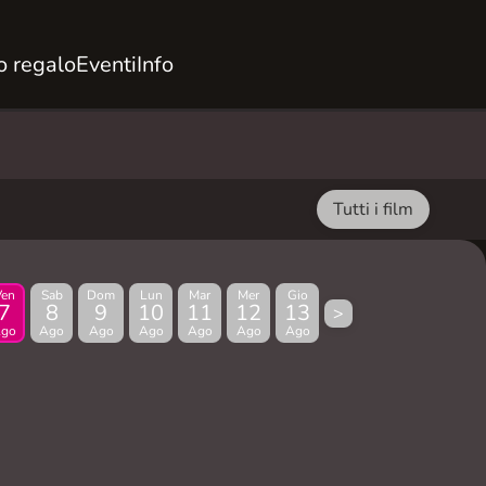
 regalo
Eventi
Info
Tutti i film
Ven
Sab
Dom
Lun
Mar
Mer
Gio
7
8
9
10
11
12
13
>
go
Ago
Ago
Ago
Ago
Ago
Ago