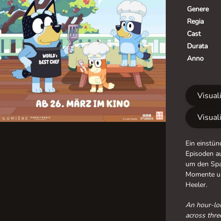
Genere
Regia
Cast
Durata
Anno
Visuali
Visuali
Ein einstün
Episoden au
um den Spa
Momente un
Heeler.
An hour-lon
across thre