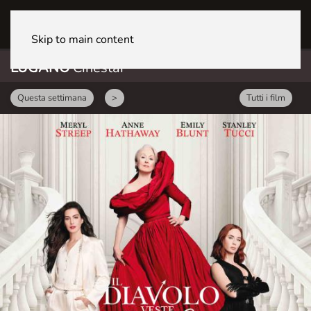
LUGANO CineStar
Skip to main content
LUGANO
Cinestar
Questa settimana
>
Tutti i film