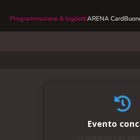
Programmazione & biglietti
ARENA Card
Buono