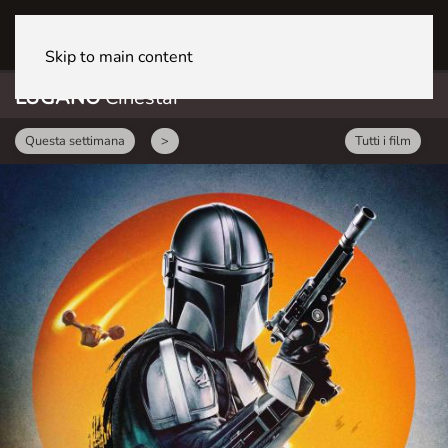
LUGANO CineStar
Skip to main content
LUGANO
Cinestar
Questa settimana
>
Tutti i film