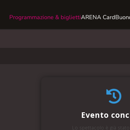
Programmazione & biglietti
ARENA Card
Buono