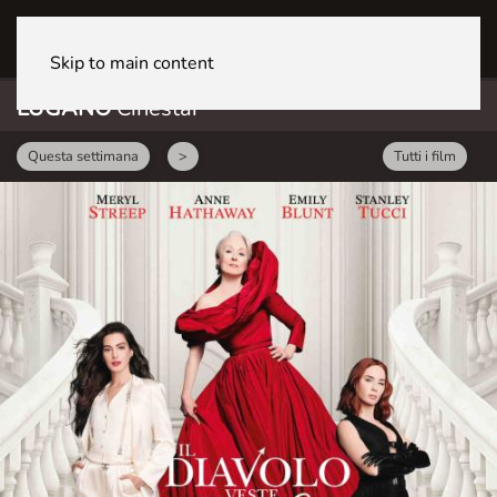
LUGANO CineStar
Skip to main content
LUGANO
Cinestar
Questa settimana
>
Tutti i film