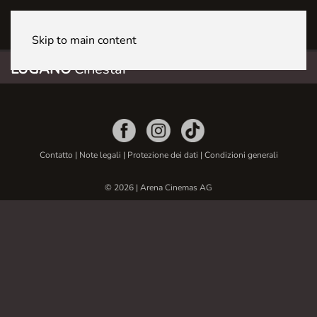
LUGANO CineStar
Skip to main content
LUGANO
Cinestar
Contatto
|
Note legali
|
Protezione dei dati
|
Condizioni generali
© 2026 | Arena Cinemas AG