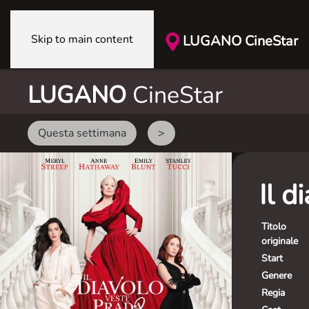
Skip to main content
LUGANO CineStar
LUGANO
CineStar
Questa settimana
>
Il d
Titolo
originale
Start
Genere
Regia