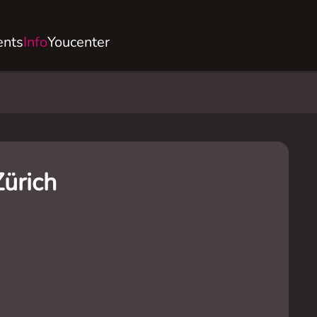
ents
Info
Youcenter
ürich