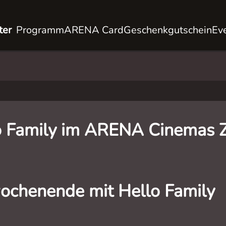
ter
Programm
ARENA Card
Geschenkgutschein
Ev
o Family im ARENA Cinemas Z
ochenende mit Hello Family