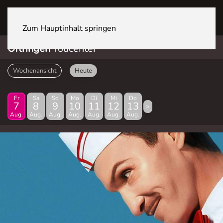
OFTRINGEN Youcenter
Zum Hauptinhalt springen
Oftringen
Youcenter
Wochenansicht
Heute
Fr
Sa
So
Mo
Di
Mi
Do
7
8
9
10
11
12
13
>
Aug.
Aug.
Aug.
Aug.
Aug.
Aug.
Aug.