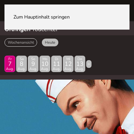
OFTRINGEN Youcenter
Zum Hauptinhalt springen
Oftringen
Youcenter
Wochenansicht
Heute
Fr
Sa
So
Mo
Di
Mi
Do
7
8
9
10
11
12
13
>
Aug.
Aug.
Aug.
Aug.
Aug.
Aug.
Aug.