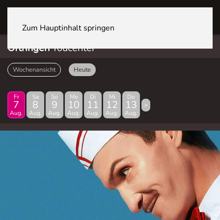
OFTRINGEN Youcenter
Zum Hauptinhalt springen
Oftringen
Youcenter
Wochenansicht
Heute
Fr
Sa
So
Mo
Di
Mi
Do
7
8
9
10
11
12
13
>
Aug.
Aug.
Aug.
Aug.
Aug.
Aug.
Aug.