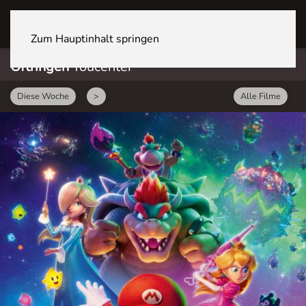
OFTRINGEN Youcenter
Zum Hauptinhalt springen
Oftringen
Youcenter
Diese Woche
>
Alle Filme