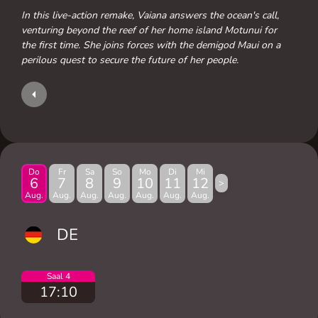
In this live-action remake, Vaiana answers the ocean's call,
venturing beyond the reef of her home island Motunui for
the first time. She joins forces with the demigod Maui on a
perilous quest to secure the future of her people.
Do
Fr
Sa
So
Mo
Di
Mi
6
7
8
9
10
11
12
>
Aug.
Aug.
Aug.
Aug.
Aug.
Aug.
Aug.
DE
Saal 4
17:10