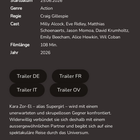
Startdatum
25.06.2026
Genre
Action
Regie
Craig Gillespie
Cast
Milly Alcock, Eve Ridley, Matthias
Schoenaerts, Jason Momoa, David Krumholtz,
Emily Beecham, Alice Hewkin, Wil Coban
Filmlänge
108 Min.
Jahr
2026
Trailer DE
Trailer FR
Trailer IT
Trailer OV
Kara Zor-El – alias Supergirl – wird mit einem
unerwarteten und skrupellosen Gegner konfrontiert.
Widerwillig verbündet sie sich deshalb mit einem
aussergewöhnlichen Partner und begibt sich auf eine
spektakuläre Reise durch das Universum.