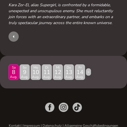
Kara Zor-El, alias Supergirl, is confronted by a formidable,
unexpected and unscrupulous enemy. She must reluctantly
join forces with an extraordinary partner, and embarks on a
truly spectacular journey across the entire known universe.
Sa
So
Mo
Di
Mi
Do
Fr
8
9
10
11
12
13
14
>
Aug.
Aug.
Aug.
Aug.
Aug.
Aug.
Aug.
Kontakt
|
Impressum
|
Datenschutz
|
Allgemeine Geschäftsbedingungen