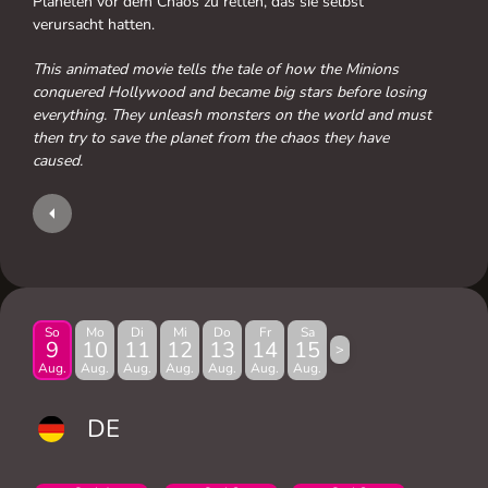
Planeten vor dem Chaos zu retten, das sie selbst
verursacht hatten.
This animated movie tells the tale of how the Minions
conquered Hollywood and became big stars before losing
everything. They unleash monsters on the world and must
then try to save the planet from the chaos they have
caused.
So
Mo
Di
Mi
Do
Fr
Sa
9
10
11
12
13
14
15
>
Aug.
Aug.
Aug.
Aug.
Aug.
Aug.
Aug.
DE