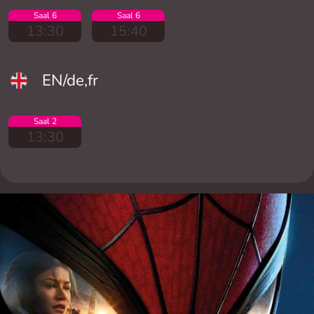
Saal 6
Saal 6
13:30
15:40
EN/de,fr
Saal 2
13:30