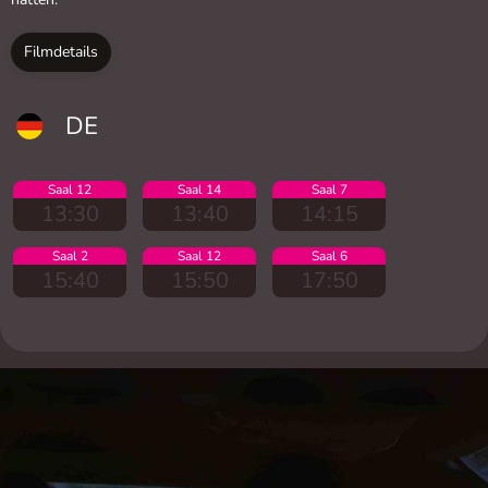
Filmdetails
DE
Saal 12
Saal 14
Saal 7
13:30
13:40
14:15
Saal 2
Saal 12
Saal 6
15:40
15:50
17:50