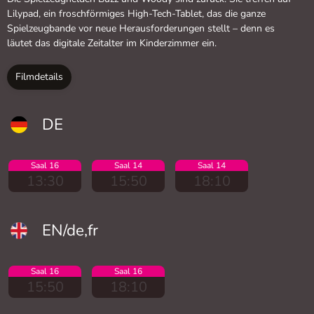
Lilypad, ein froschförmiges High-Tech-Tablet, das die ganze
Spielzeugbande vor neue Herausforderungen stellt – denn es
läutet das digitale Zeitalter im Kinderzimmer ein.
Filmdetails
DE
Saal 16
Saal 14
Saal 14
13:30
15:50
18:10
EN/de,fr
Saal 16
Saal 16
15:50
18:10