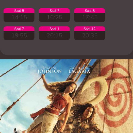
Saal 5
Saal 7
Saal 5
14:15
16:25
17:45
Saal 7
Saal 1
Saal 12
19:55
20:15
20:35