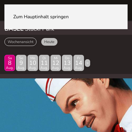
BASEL Stücki Park
Zum Hauptinhalt springen
BASEL
Stücki Park
Wochenansicht
Heute
Sa
So
Mo
Di
Mi
Do
Fr
8
9
10
11
12
13
14
>
Aug.
Aug.
Aug.
Aug.
Aug.
Aug.
Aug.