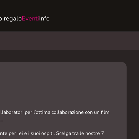
 regalo
Eventi
Info
laboratori per l’ottima collaborazione con un film
a…
 per lei e i suoi ospiti. Scelga tra le nostre 7