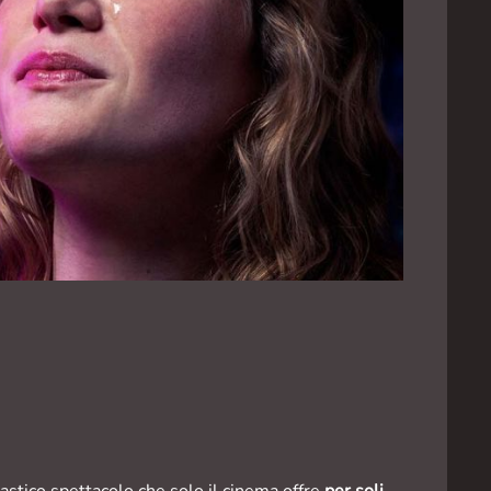
astico spettacolo che solo il cinema offre
per soli