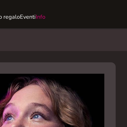
 regalo
Eventi
Info