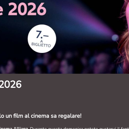
 2026
olo un film al cinema sa regalare!
inema Allianz
. Durante questa domenica potete gustarvi il fant