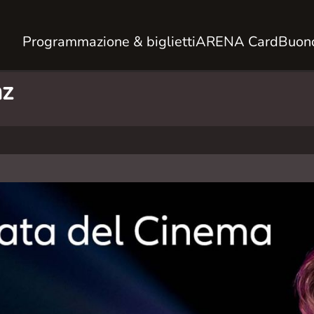
Programmazione & biglietti
ARENA Card
Buono
nz