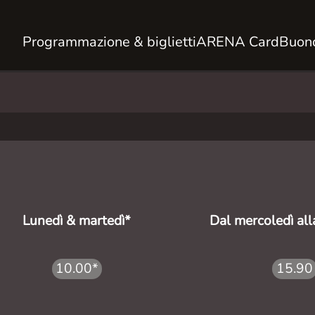
Programmazione & biglietti
ARENA Card
Buono
Lunedì & martedì*
Dal mercoledì al
10.00*
15.90