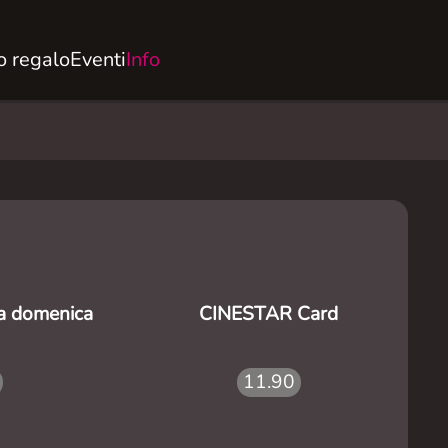
 regalo
Eventi
Info
la domenica
CINESTAR Card
11.90