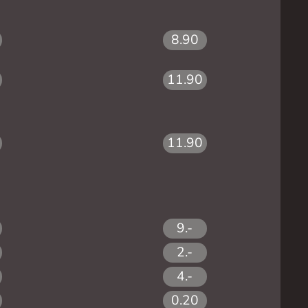
8.90
11.90
11.90
9.-
2.-
4.-
0.20