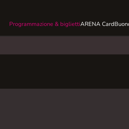
Programmazione & biglietti
ARENA Card
Buono