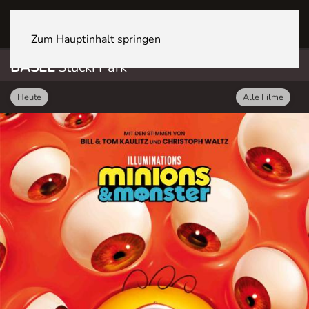
BASEL Stücki Park
Zum Hauptinhalt springen
BASEL
Stücki Park
Heute
Alle Filme