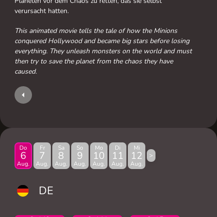
Planeten vor dem Chaos zu retten, das sie selbst
verursacht hatten.
This animated movie tells the tale of how the Minions
conquered Hollywood and became big stars before losing
everything. They unleash monsters on the world and must
then try to save the planet from the chaos they have
caused.
Do
Fr
Sa
So
Mo
Di
Mi
6
7
8
9
10
11
12
>
Aug.
Aug.
Aug.
Aug.
Aug.
Aug.
Aug.
DE