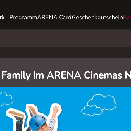
rk
Programm
ARENA Card
Geschenkgutschein
Ev
 Family im ARENA Cinemas N