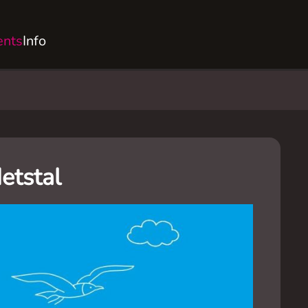
ents
Info
etstal