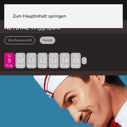
NETSTAL Wiggispark
Zum Hauptinhalt springen
NETSTAL
Wiggispark
Wochenansicht
Heute
So
Mo
Di
Mi
Do
Fr
Sa
9
10
11
12
13
14
15
>
Aug.
Aug.
Aug.
Aug.
Aug.
Aug.
Aug.