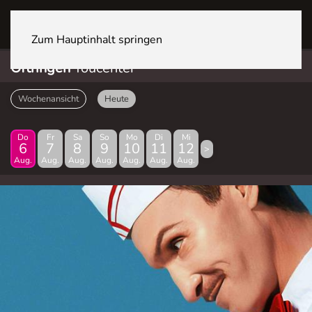
OFTRINGEN Youcenter
Zum Hauptinhalt springen
Oftringen
Youcenter
Wochenansicht
Heute
Do
Fr
Sa
So
Mo
Di
Mi
6
7
8
9
10
11
12
>
Aug.
Aug.
Aug.
Aug.
Aug.
Aug.
Aug.